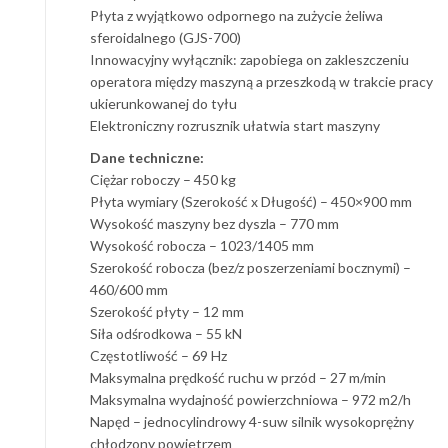
Płyta z wyjątkowo odpornego na zużycie żeliwa
sferoidalnego (GJS-700)
Innowacyjny wyłącznik: zapobiega on zakleszczeniu
operatora między maszyną a przeszkodą w trakcie pracy
ukierunkowanej do tyłu
Elektroniczny rozrusznik ułatwia start maszyny
Dane techniczne:
Ciężar roboczy – 450 kg
Płyta wymiary (Szerokość x Długość) – 450×900 mm
Wysokość maszyny bez dyszla – 770 mm
Wysokość robocza – 1023/1405 mm
Szerokość robocza (bez/z poszerzeniami bocznymi) –
460/600 mm
Szerokość płyty – 12 mm
Siła odśrodkowa – 55 kN
Częstotliwość – 69 Hz
Maksymalna prędkość ruchu w przód – 27 m/min
Maksymalna wydajność powierzchniowa – 972 m2/h
Napęd – jednocylindrowy 4-suw silnik wysokoprężny
chłodzony powietrzem