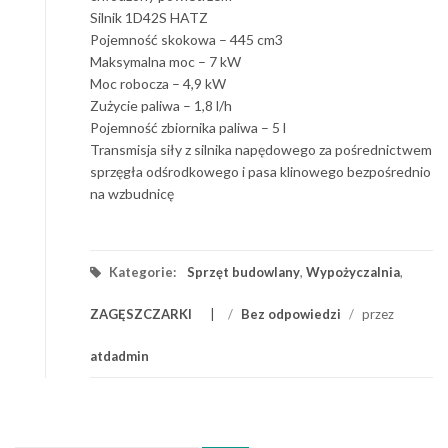
Silnik 1D42S HATZ
Pojemność skokowa – 445 cm3
Maksymalna moc – 7 kW
Moc robocza – 4,9 kW
Zużycie paliwa – 1,8 l/h
Pojemność zbiornika paliwa – 5 l
Transmisja siły z silnika napędowego za pośrednictwem
sprzęgła odśrodkowego i pasa klinowego bezpośrednio
na wzbudnicę
Kategorie:
Sprzęt budowlany
,
Wypożyczalnia
,
ZAGĘSZCZARKI
/
Bez odpowiedzi
/
przez
atdadmin