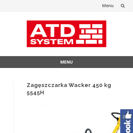
Menu
Przejdź
do
treści
MENU
Przejdź
do
treści
Zagęszczarka Wacker 450 kg
5545H