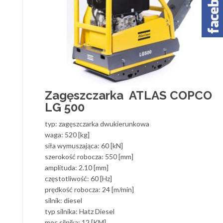
Zagęszczarka ATLAS COPCO
LG 500
typ: zagęszczarka dwukierunkowa
waga: 520 [kg]
siła wymuszająca: 60 [kN]
szerokość robocza: 550 [mm]
amplituda: 2.10 [mm]
częstotliwość: 60 [Hz]
prędkość robocza: 24 [m/min]
silnik: diesel
typ silnika: Hatz Diesel
moc silnika: 12 [KM]