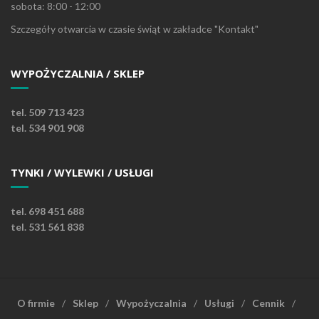
sobota: 8:00 - 12:00
Szczegóły otwarcia w czasie świąt w zakładce "Kontakt"
WYPOŻYCZALNIA / SKLEP
tel. 509 713 423
tel. 534 901 908
TYNKI / WYLEWKI / USŁUGI
tel. 698 451 688
tel. 531 561 838
O firmie
Sklep
Wypożyczalnia
Usługi
Cennik