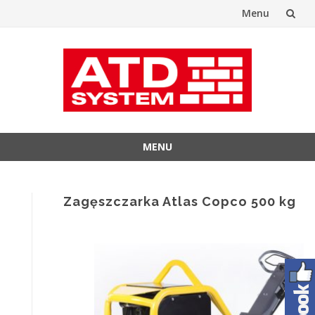
Menu
Przejdź
do
treści
MENU
Przejdź
do
treści
Zagęszczarka Atlas Copco 500 kg