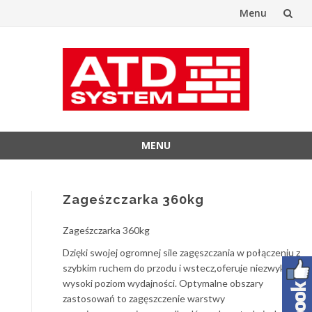
Menu
Przejdź
do
treści
MENU
Przejdź
do
treści
Zageśzczarka 360kg
Zageśzczarka 360kg
Dzięki swojej ogromnej sile zagęszczania w połączeniu z
szybkim ruchem do przodu i wstecz,oferuje niezwykle
wysoki poziom wydajności. Optymalne obszary
zastosowań to zagęszczenie warstwy