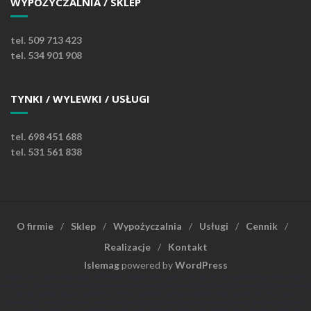
WYPOŻYCZALNIA / SKLEP
tel. 509 713 423
tel. 534 901 908
TYNKI / WYLEWKI / USŁUGI
tel. 698 451 688
tel. 531 561 838
O firmie
Sklep
Wypożyczalnia
Usługi
Cennik
Realizacje
Kontakt
Islemag
powered by
WordPress
Wypożyczalnia sprzętu budowlanego ATD System - Wypożyczenie zagęszczarki, ubijarki, młot wyburzeniowy, młotowiertarki,
przecinarki, szlifierki kątowej, wózka transportowego, nagrzewnicy spalinowej i elektrycznej, bruzdownicy do ścian, wyżynarki,
palnika gazowego, osuszacza powietrza, wiertnicy spalinowej, agregatu prądotwórczego, maszynki do cięcia glazury,
glebogryzarki, sekatora, wibratora, listwy wibracyjnej, piłki stolikowej, odrzurzacza przemysłowego, agregatu tynkarskiego,
zacieraczki do tynków, przecinaka mechanicznego, piły spalinowej i elektrycznej, wertykulatora. Działamy w okolicach