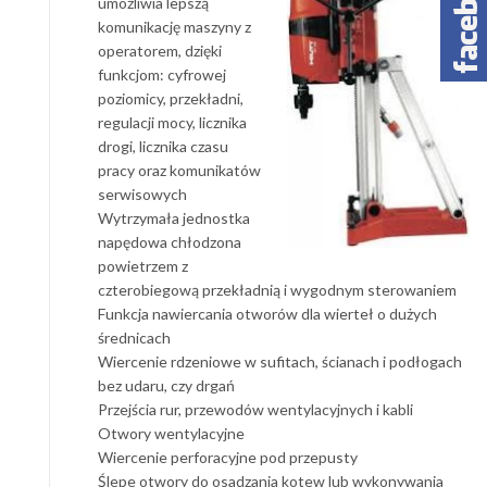
umożliwia lepszą
komunikację maszyny z
operatorem, dzięki
funkcjom: cyfrowej
poziomicy, przekładni,
regulacji mocy, licznika
drogi, licznika czasu
pracy oraz komunikatów
serwisowych
Wytrzymała jednostka
napędowa chłodzona
powietrzem z
czterobiegową przekładnią i wygodnym sterowaniem
Funkcja nawiercania otworów dla wierteł o dużych
średnicach
Wiercenie rdzeniowe w sufitach, ścianach i podłogach
bez udaru, czy drgań
Przejścia rur, przewodów wentylacyjnych i kabli
Otwory wentylacyjne
Wiercenie perforacyjne pod przepusty
Ślepe otwory do osadzania kotew lub wykonywania