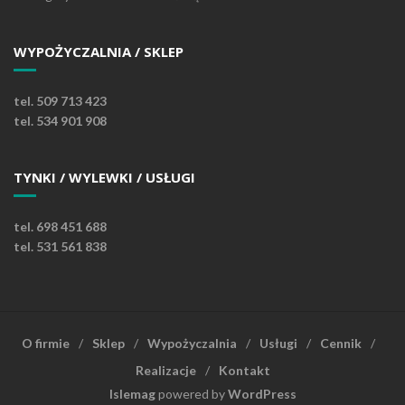
WYPOŻYCZALNIA / SKLEP
tel. 509 713 423
tel. 534 901 908
TYNKI / WYLEWKI / USŁUGI
tel. 698 451 688
tel. 531 561 838
O firmie
Sklep
Wypożyczalnia
Usługi
Cennik
Realizacje
Kontakt
Islemag
powered by
WordPress