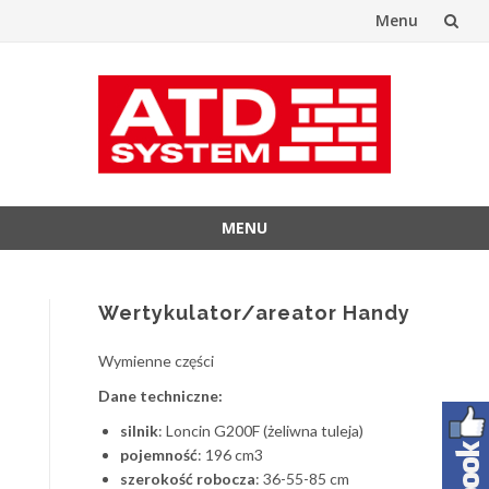
Menu
Przejdź
do
treści
MENU
Przejdź
do
treści
Wertykulator/areator Handy
Wymienne części
Dane techniczne:
silnik
: Loncin G200F (żeliwna tuleja)
pojemność
: 196 cm3
szerokość robocza
: 36-55-85 cm