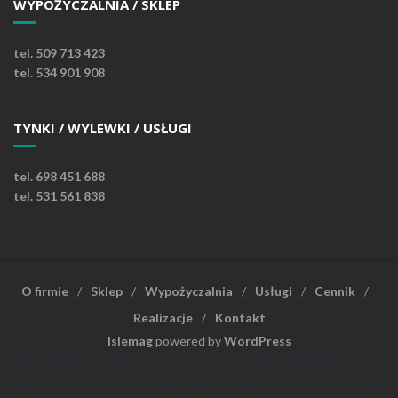
WYPOŻYCZALNIA / SKLEP
tel. 509 713 423
tel. 534 901 908
TYNKI / WYLEWKI / USŁUGI
tel. 698 451 688
tel. 531 561 838
O firmie
Sklep
Wypożyczalnia
Usługi
Cennik
Realizacje
Kontakt
Islemag
powered by
WordPress
Wypożyczalnia sprzętu budowlanego ATD System - Wypożyczenie zagęszczarki, ubijarki, młot wyburzeniowy, młotowiertarki,
przecinarki, szlifierki kątowej, wózka transportowego, nagrzewnicy spalinowej i elektrycznej, bruzdownicy do ścian, wyżynarki,
palnika gazowego, osuszacza powietrza, wiertnicy spalinowej, agregatu prądotwórczego, maszynki do cięcia glazury,
glebogryzarki, sekatora, wibratora, listwy wibracyjnej, piłki stolikowej, odrzurzacza przemysłowego, agregatu tynkarskiego,