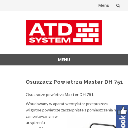
Menu
Przejdź
do
treści
MENU
Przejdź
do
treści
Osuszacz Powietrza Master DH 751
Osuszacze powietrza
Master DH 751
Wbudowany w aparat wentylator przepuszcza
wilgotne powietrze z
aczerpnięte z pomieszczenia nad
zamontowanym w
urządzeniu