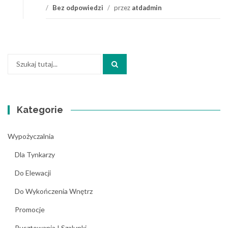
/
Bez odpowiedzi
/
przez
atdadmin
Szukaj:
Kategorie
Wypożyczalnia
Dla Tynkarzy
Do Elewacji
Do Wykończenia Wnętrz
Promocje
Rusztowania I Szalunki